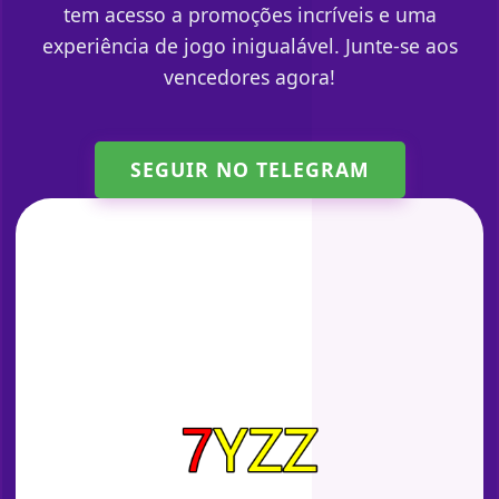
tem acesso a promoções incríveis e uma
experiência de jogo inigualável. Junte-se aos
vencedores agora!
SEGUIR NO TELEGRAM