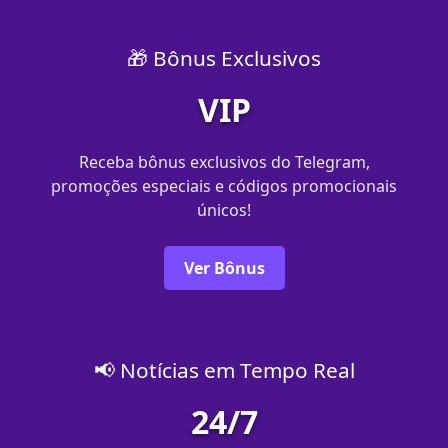
🎁 Bônus Exclusivos
VIP
Receba bônus exclusivos do Telegram,
promoções especiais e códigos promocionais
únicos!
Ver Bônus
📢 Notícias em Tempo Real
24/7