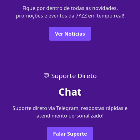
Fique por dentro de todas as novidades,
promoções e eventos da 7YZZ em tempo real!
Ver Notícias
💬 Suporte Direto
Chat
Suporte direto via Telegram, respostas rápidas e
atendimento personalizado!
Falar Suporte