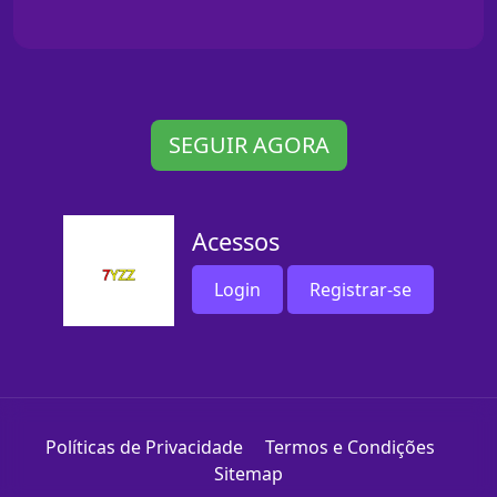
SEGUIR AGORA
Acessos
Login
Registrar-se
Políticas de Privacidade
Termos e Condições
Sitemap