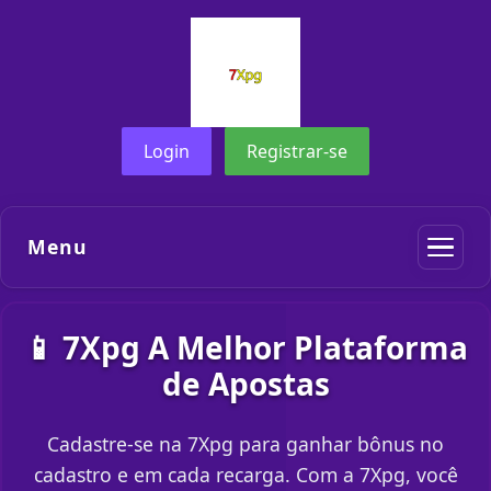
Login
Registrar-se
Menu
📱 7Xpg A Melhor Plataforma
de Apostas
Cadastre-se na 7Xpg para ganhar bônus no
cadastro e em cada recarga. Com a 7Xpg, você