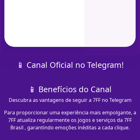
📱 Canal Oficial no Telegram!
📱 Benefícios do Canal
Descubra as vantagens de seguir a 7FF no Telegram
Para proporcionar uma experiência mais empolgante, a
7FF atualiza regularmente os jogos e serviços da 7FF
Brasil , garantindo emoções inéditas a cada clique.