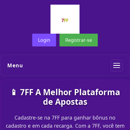
Login
Registrar-se
Menu
📱 7FF A Melhor Plataforma
de Apostas
Cadastre-se na 7FF para ganhar bônus no
cadastro e em cada recarga. Com a 7FF, você tem