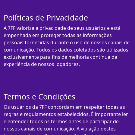
Políticas de Privacidade
A 7FF valoriza a privacidade de seus usuários e está
empenhada em proteger todas as informações
pessoais fornecidas durante o uso de nossos canais de
comunicação. Todos os dados coletados são utilizados
exclusivamente para fins de melhoria contínua da
experiência de nossos jogadores.
Termos e Condições
Os usuários da 7FF concordam em respeitar todas as
regras e regulamentos estabelecidos. É importante ler
e entender todos os termos antes de participar de
nossos canais de comunicação. A violação destes