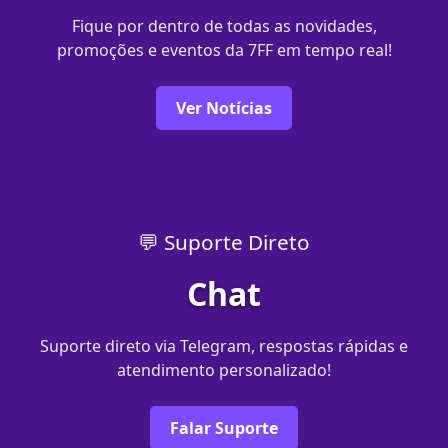
Fique por dentro de todas as novidades,
promoções e eventos da 7FF em tempo real!
Ver Notícias
💬 Suporte Direto
Chat
Suporte direto via Telegram, respostas rápidas e
atendimento personalizado!
Falar Suporte