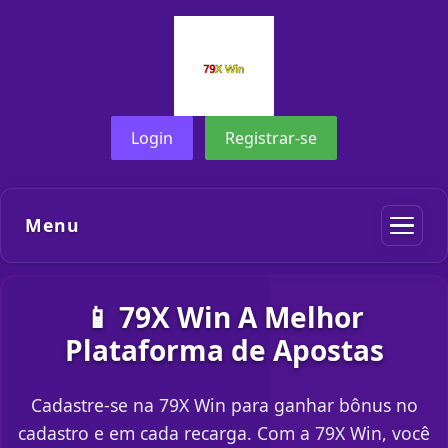
Login
Registrar-se
Menu
📱 79X Win A Melhor
Plataforma de Apostas
Cadastre-se na 79X Win para ganhar bônus no
cadastro e em cada recarga. Com a 79X Win, você