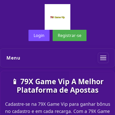
Login
Registrar-se
Menu
📱 79X Game Vip A Melhor
Plataforma de Apostas
Cadastre-se na 79X Game Vip para ganhar bônus
no cadastro e em cada recarga. Com a 79X Game