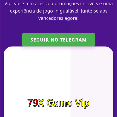
Vip, você tem acesso a promoções incríveis e uma
experiência de jogo inigualável. Junte-se aos
vencedores agora!
SEGUIR NO TELEGRAM