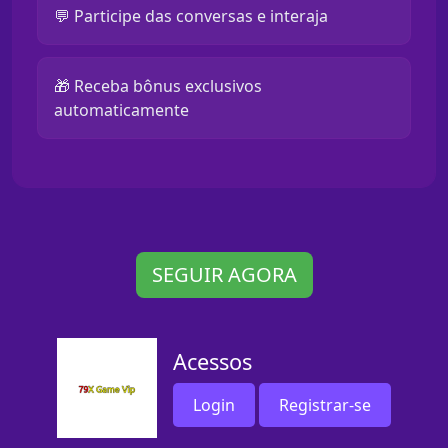
💬 Participe das conversas e interaja
🎁 Receba bônus exclusivos
automaticamente
SEGUIR AGORA
Acessos
Login
Registrar-se