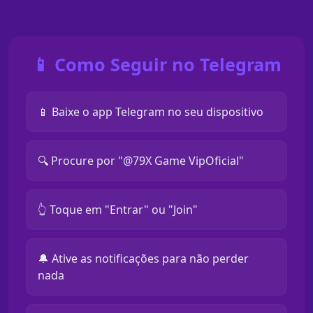
📱 Como Seguir no Telegram
📱 Baixe o app Telegram no seu dispositivo
🔍 Procure por "@79X Game VipOficial"
👆 Toque em "Entrar" ou "Join"
🔔 Ative as notificações para não perder
nada