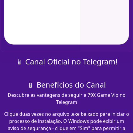
📱 Canal Oficial no Telegram!
📱 Benefícios do Canal
Descubra as vantagens de seguir a 79X Game Vip no
Telegram
Clique duas vezes no arquivo .exe baixado para iniciar o
processo de instalação. O Windows pode exibir um
aviso de segurança - clique em "Sim" para permitir a