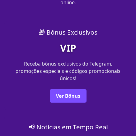
online.
🎁 Bônus Exclusivos
VIP
Receba bônus exclusivos do Telegram,
promoções especiais e códigos promocionais
únicos!
Ver Bônus
📢 Notícias em Tempo Real