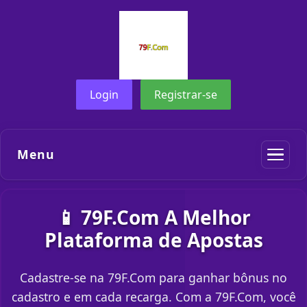
Login
Registrar-se
Menu
📱 79F.Com A Melhor
Plataforma de Apostas
Cadastre-se na 79F.Com para ganhar bônus no
cadastro e em cada recarga. Com a 79F.Com, você