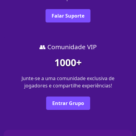
Falar Suporte
👥 Comunidade VIP
1000+
Junte-se a uma comunidade exclusiva de
jogadores e compartilhe experiências!
Entrar Grupo