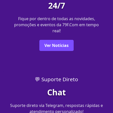
24/7
Fique por dentro de todas as novidades,
promoções e eventos da 79F.Com em tempo
real!
Ver Notícias
💬 Suporte Direto
Chat
Suporte direto via Telegram, respostas rápidas e
atendimento personalizado!