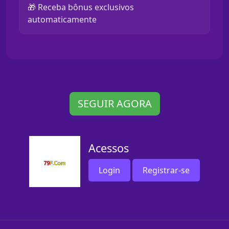
🎁 Receba bônus exclusivos
automaticamente
SEGUIR AGORA
Acessos
Login
Registrar-se