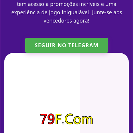
tem acesso a promoções incríveis e uma
experiência de jogo inigualável. Junte-se aos
vencedores agora!
SEGUIR NO TELEGRAM