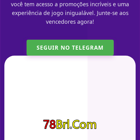
você tem acesso a promoções incríveis e uma
experiência de jogo inigualável. Junte-se aos
vencedores agora!
SEGUIR NO TELEGRAM