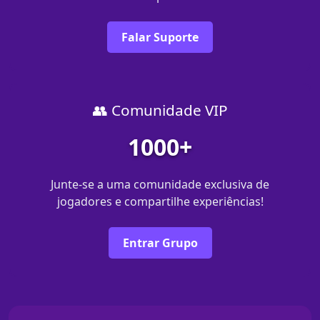
Falar Suporte
👥 Comunidade VIP
1000+
Junte-se a uma comunidade exclusiva de
jogadores e compartilhe experiências!
Entrar Grupo