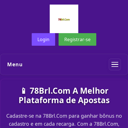
Login
Registrar-se
Menu
📱 78Brl.Com A Melhor
Plataforma de Apostas
Cadastre-se na 78Brl.Com para ganhar bônus no
cadastro e em cada recarga. Com a 78Brl.Com,