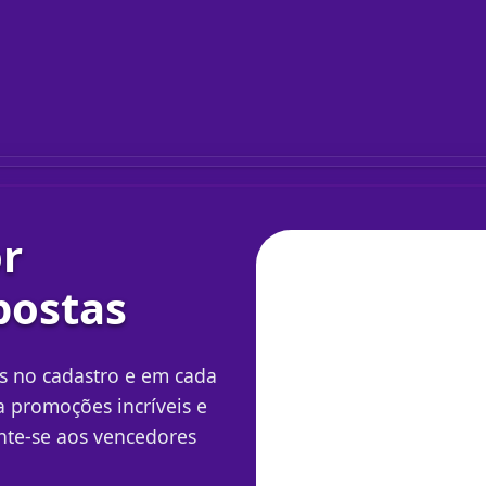
or
postas
s no cadastro e em cada
a promoções incríveis e
unte-se aos vencedores