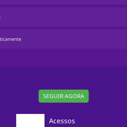
a
aticamente
SEGUIR AGORA
Acessos