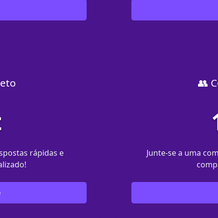
reto
👥 
t
espostas rápidas e
Junte-se a uma com
lizado!
compa
e