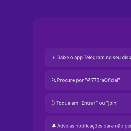
📱 Baixe o app Telegram no seu disp
🔍 Procure por "@77BraOficial"
👆 Toque em "Entrar" ou "Join"
🔔 Ative as notificações para não p