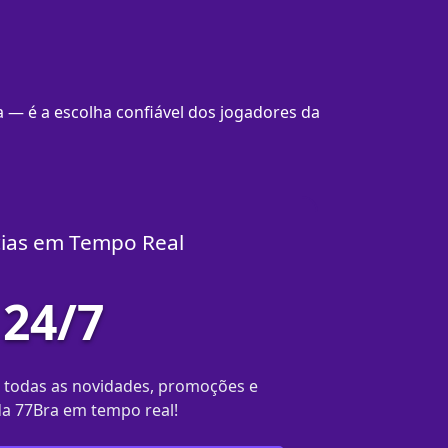
 — é a escolha confiável dos jogadores da
cias em Tempo Real
24/7
e todas as novidades, promoções e
da 77Bra em tempo real!