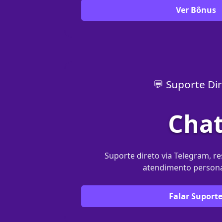
Ver Bônus
💬 Suporte Di
Cha
Suporte direto via Telegram, r
atendimento persona
Falar Suport