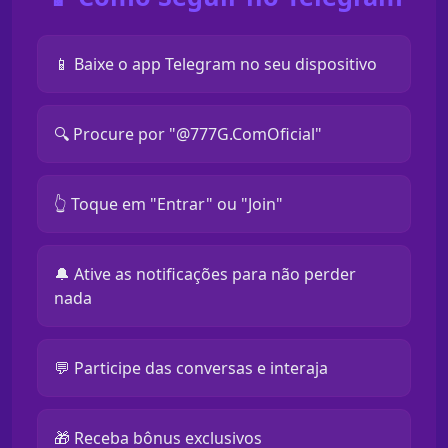
📱 Baixe o app Telegram no seu dispositivo
🔍 Procure por "@777G.ComOficial"
👆 Toque em "Entrar" ou "Join"
🔔 Ative as notificações para não perder
nada
💬 Participe das conversas e interaja
🎁 Receba bônus exclusivos