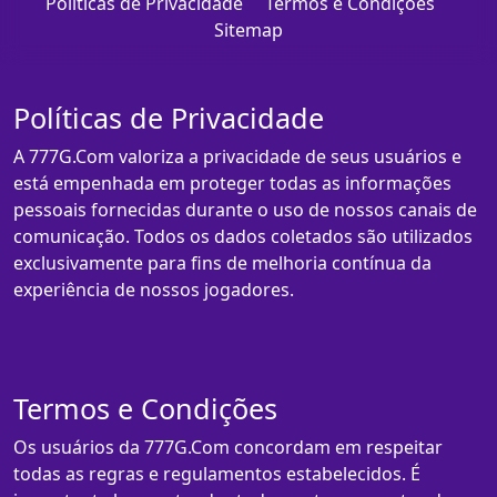
Políticas de Privacidade
Termos e Condições
Sitemap
Políticas de Privacidade
A 777G.Com valoriza a privacidade de seus usuários e
está empenhada em proteger todas as informações
pessoais fornecidas durante o uso de nossos canais de
comunicação. Todos os dados coletados são utilizados
exclusivamente para fins de melhoria contínua da
experiência de nossos jogadores.
Termos e Condições
Os usuários da 777G.Com concordam em respeitar
todas as regras e regulamentos estabelecidos. É