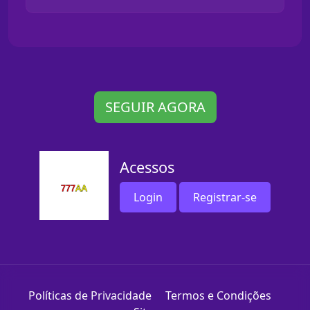
SEGUIR AGORA
Acessos
Login
Registrar-se
Políticas de Privacidade
Termos e Condições