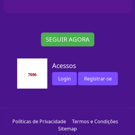
SEGUIR AGORA
Acessos
Login
Registrar-se
Políticas de Privacidade
Termos e Condições
Sitemap