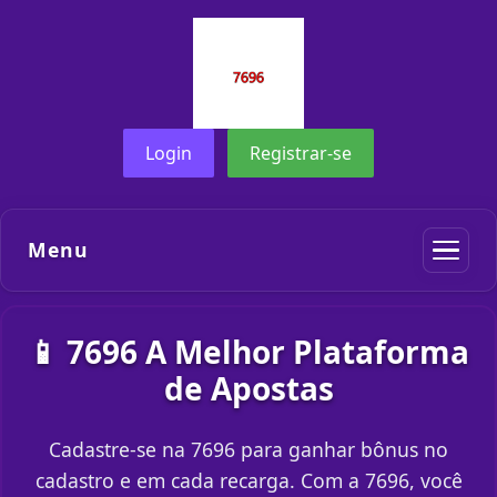
Login
Registrar-se
Menu
📱 7696 A Melhor Plataforma
de Apostas
Cadastre-se na 7696 para ganhar bônus no
cadastro e em cada recarga. Com a 7696, você