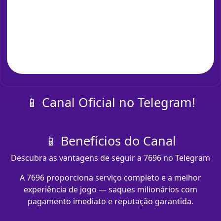
📱 Canal Oficial no Telegram!
📱 Benefícios do Canal
Descubra as vantagens de seguir a 7696 no Telegram
A 7696 proporciona serviço completo e a melhor
experiência de jogo — saques milionários com
pagamento imediato e reputação garantida.