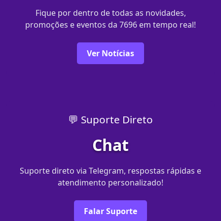
Fique por dentro de todas as novidades,
promoções e eventos da 7696 em tempo real!
Ver Notícias
💬 Suporte Direto
Chat
Suporte direto via Telegram, respostas rápidas e
atendimento personalizado!
Falar Suporte