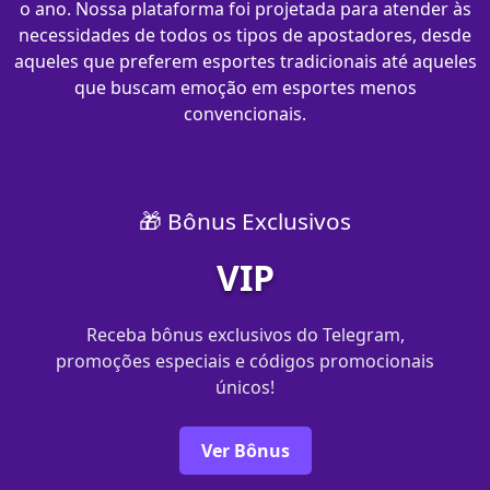
o ano. Nossa plataforma foi projetada para atender às
necessidades de todos os tipos de apostadores, desde
aqueles que preferem esportes tradicionais até aqueles
que buscam emoção em esportes menos
convencionais.
🎁 Bônus Exclusivos
VIP
Receba bônus exclusivos do Telegram,
promoções especiais e códigos promocionais
únicos!
Ver Bônus