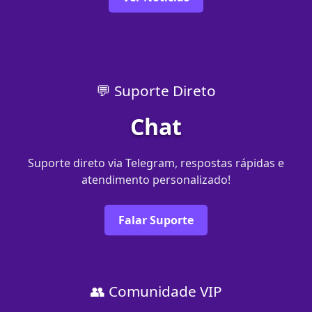
💬 Suporte Direto
Chat
Suporte direto via Telegram, respostas rápidas e
atendimento personalizado!
Falar Suporte
👥 Comunidade VIP