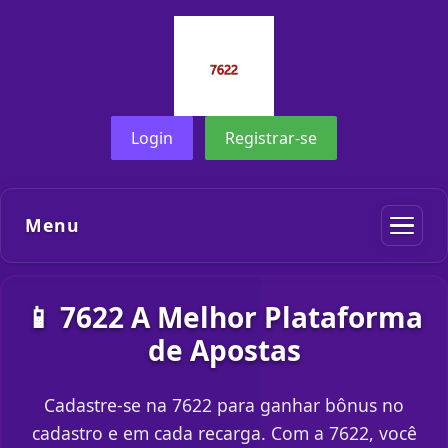
Login
Registrar-se
Menu
📱 7622 A Melhor Plataforma
de Apostas
Cadastre-se na 7622 para ganhar bônus no
cadastro e em cada recarga. Com a 7622, você