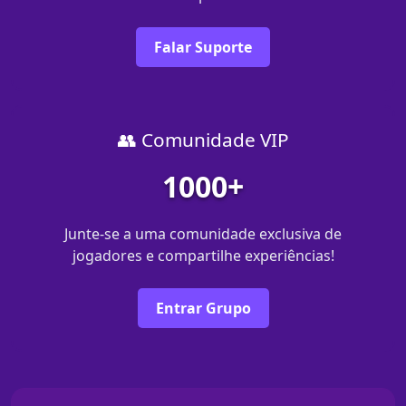
Falar Suporte
👥 Comunidade VIP
1000+
Junte-se a uma comunidade exclusiva de
jogadores e compartilhe experiências!
Entrar Grupo