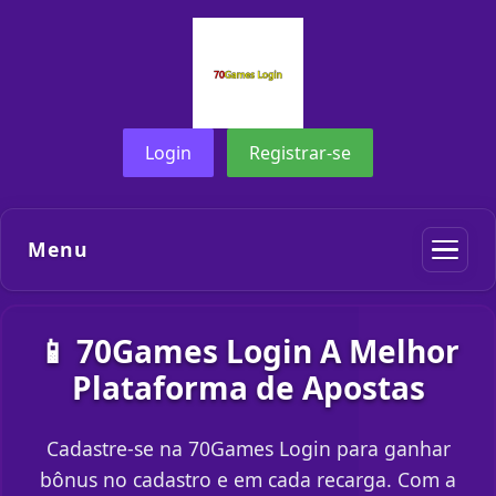
Login
Registrar-se
Menu
📱 70Games Login A Melhor
Plataforma de Apostas
Cadastre-se na 70Games Login para ganhar
bônus no cadastro e em cada recarga. Com a