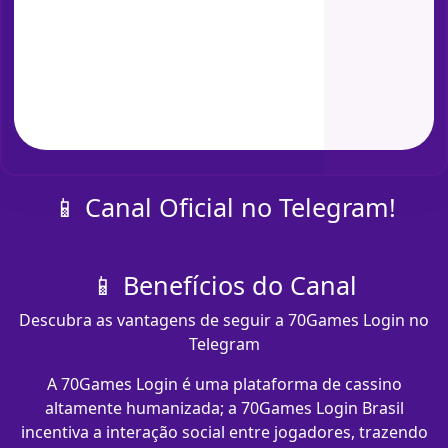
📱 Canal Oficial no Telegram!
📱 Benefícios do Canal
Descubra as vantagens de seguir a 70Games Login no
Telegram
A 70Games Login é uma plataforma de cassino
altamente humanizada; a 70Games Login Brasil
incentiva a interação social entre jogadores, trazendo