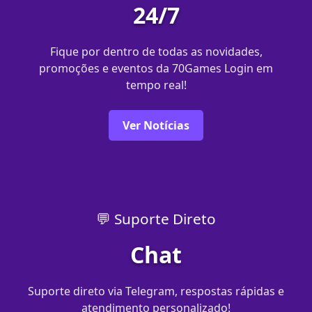
24/7
Fique por dentro de todas as novidades,
promoções e eventos da 70Games Login em
tempo real!
Ver Notícias
💬 Suporte Direto
Chat
Suporte direto via Telegram, respostas rápidas e
atendimento personalizado!