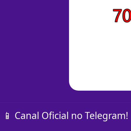
📱 Canal Oficial no Telegram!