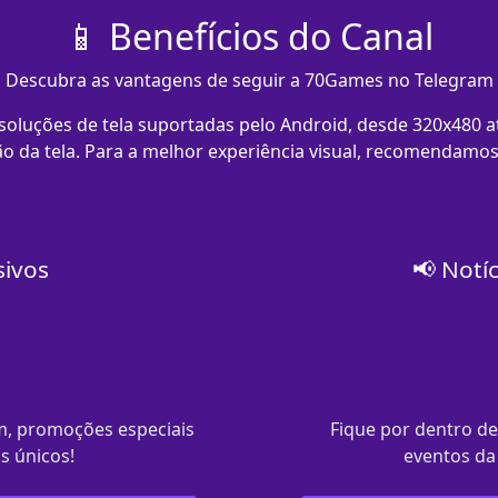
📱 Benefícios do Canal
Descubra as vantagens de seguir a 70Games no Telegram
soluções de tela suportadas pelo Android, desde 320x480 at
 da tela. Para a melhor experiência visual, recomendamos
sivos
📢 Notí
m, promoções especiais
Fique por dentro d
s únicos!
eventos da