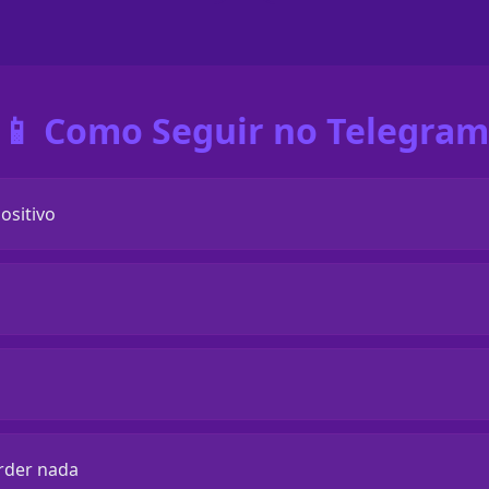
📱 Como Seguir no Telegram
ositivo
erder nada