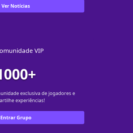
Ver Notícias
Comunidade VIP
1000+
unidade exclusiva de jogadores e
rtilhe experiências!
Entrar Grupo