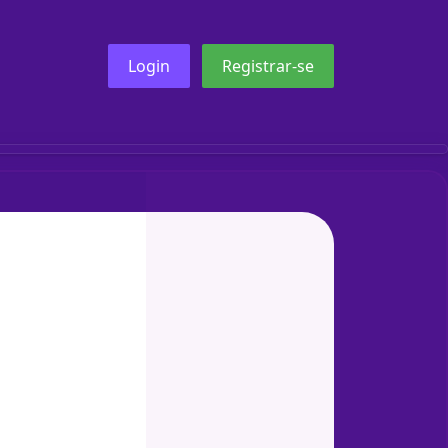
Login
Registrar-se