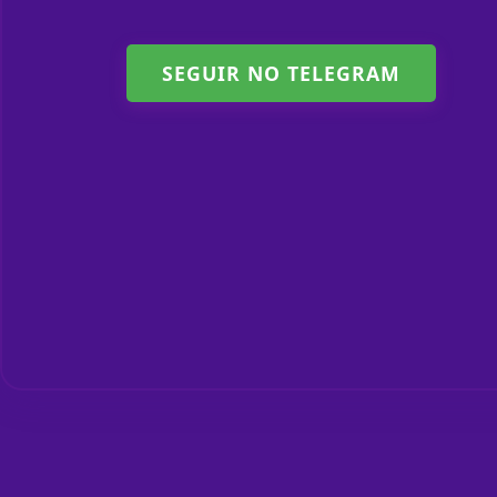
SEGUIR NO TELEGRAM