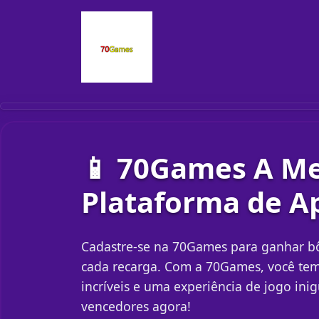
📱 70Games A Me
Plataforma de A
Cadastre-se na 70Games para ganhar b
cada recarga. Com a 70Games, você te
incríveis e uma experiência de jogo inig
vencedores agora!