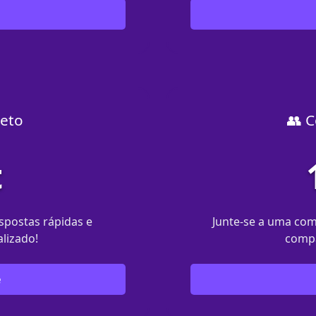
reto
👥 
t
espostas rápidas e
Junte-se a uma com
lizado!
compa
e