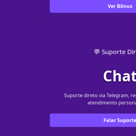
Ver Bônus
💬 Suporte Di
Cha
Suporte direto via Telegram, r
atendimento persona
Falar Suport