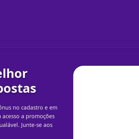
lhor
postas
ônus no cadastro e em
m acesso a promoções
ualável. Junte-se aos