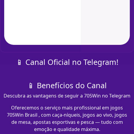
📱 Canal Oficial no Telegram!
📱 Benefícios do Canal
Descubra as vantagens de seguir a 705Win no Telegram
Oferecemos o serviço mais profissional em jogos
705Win Brasil , com caça-níqueis, jogos ao vivo, jogos
de mesa, apostas esportivas e pesca — tudo com
emoção e qualidade máxima.