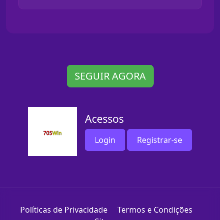
SEGUIR AGORA
Acessos
Login
Registrar-se
Políticas de Privacidade
Termos e Condições