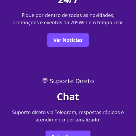
Fique por dentro de todas as novidades,
promoções e eventos da 705Win em tempo real!
Ver Notícias
💬 Suporte Direto
Chat
Suporte direto via Telegram, respostas rápidas e
atendimento personalizado!