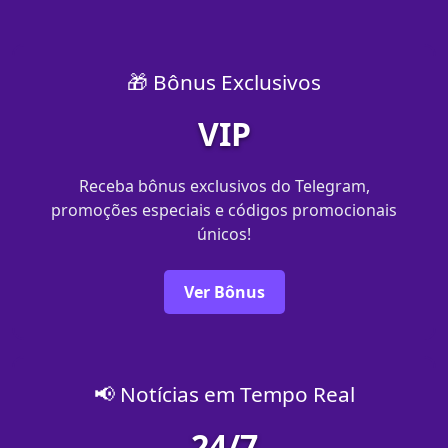
🎁 Bônus Exclusivos
VIP
Receba bônus exclusivos do Telegram,
promoções especiais e códigos promocionais
únicos!
Ver Bônus
📢 Notícias em Tempo Real
24/7