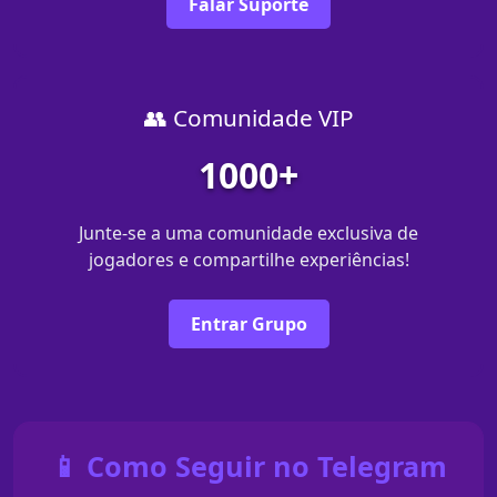
Falar Suporte
👥 Comunidade VIP
1000+
Junte-se a uma comunidade exclusiva de
jogadores e compartilhe experiências!
Entrar Grupo
📱 Como Seguir no Telegram