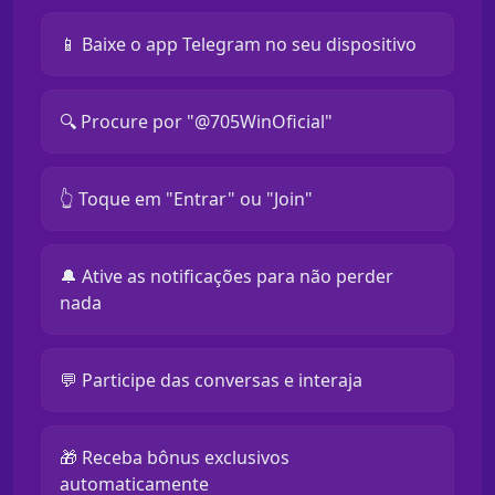
📱 Baixe o app Telegram no seu dispositivo
🔍 Procure por "@705WinOficial"
👆 Toque em "Entrar" ou "Join"
🔔 Ative as notificações para não perder
nada
💬 Participe das conversas e interaja
🎁 Receba bônus exclusivos
automaticamente