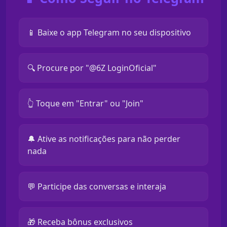
📱 Baixe o app Telegram no seu dispositivo
🔍 Procure por "@6Z LoginOficial"
👆 Toque em "Entrar" ou "Join"
🔔 Ative as notificações para não perder
nada
💬 Participe das conversas e interaja
🎁 Receba bônus exclusivos