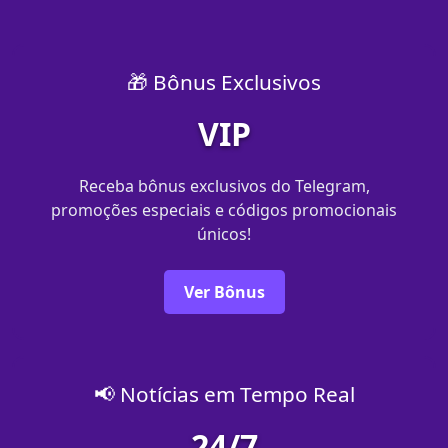
🎁 Bônus Exclusivos
VIP
Receba bônus exclusivos do Telegram,
promoções especiais e códigos promocionais
únicos!
Ver Bônus
📢 Notícias em Tempo Real
24/7