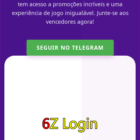
tem acesso a promoções incríveis e uma
experiência de jogo inigualável. Junte-se aos
vencedores agora!
SEGUIR NO TELEGRAM