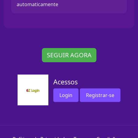
automaticamente
SEGUIR AGORA
Acessos
Login
Registrar-se