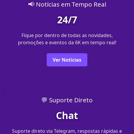
📢 Notícias em Tempo Real
24/7
Fique por dentro de todas as novidades,
promoções e eventos da 6K em tempo real!
Ver Notícias
💬 Suporte Direto
Chat
Suporte direto via Telegram, respostas rápidas e