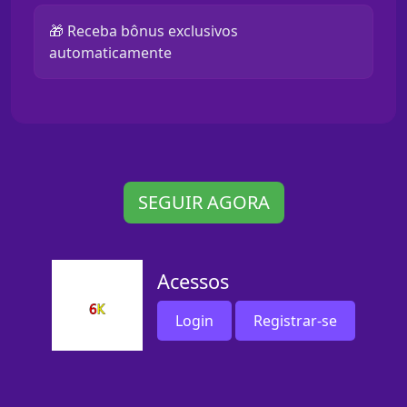
🎁 Receba bônus exclusivos
automaticamente
SEGUIR AGORA
Acessos
Login
Registrar-se