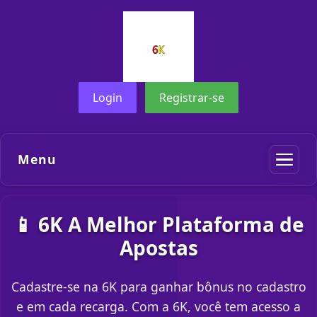
Login
Registrar-se
Menu
📱 6K A Melhor Plataforma de
Apostas
Cadastre-se na 6K para ganhar bônus no cadastro
e em cada recarga. Com a 6K, você tem acesso a