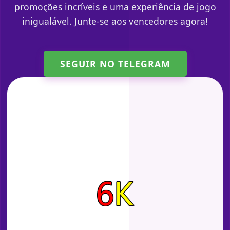
promoções incríveis e uma experiência de jogo
inigualável. Junte-se aos vencedores agora!
SEGUIR NO TELEGRAM