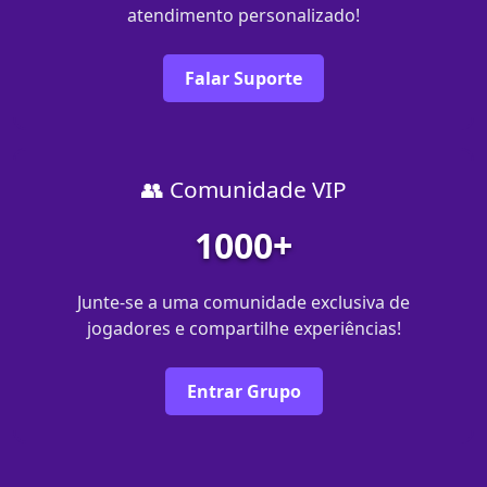
atendimento personalizado!
Falar Suporte
👥 Comunidade VIP
1000+
Junte-se a uma comunidade exclusiva de
jogadores e compartilhe experiências!
Entrar Grupo