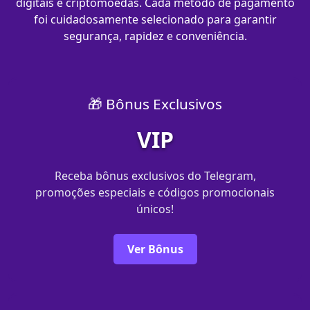
digitais e criptomoedas. Cada método de pagamento
foi cuidadosamente selecionado para garantir
segurança, rapidez e conveniência.
🎁 Bônus Exclusivos
VIP
Receba bônus exclusivos do Telegram,
promoções especiais e códigos promocionais
únicos!
Ver Bônus