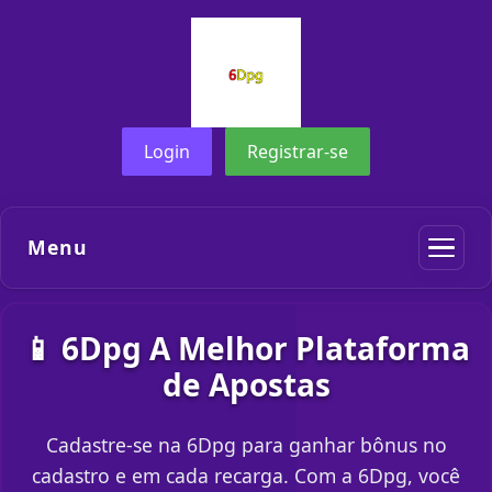
Login
Registrar-se
Menu
📱 6Dpg A Melhor Plataforma
de Apostas
Cadastre-se na 6Dpg para ganhar bônus no
cadastro e em cada recarga. Com a 6Dpg, você