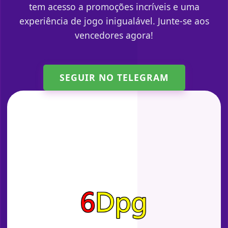
tem acesso a promoções incríveis e uma
experiência de jogo inigualável. Junte-se aos
vencedores agora!
SEGUIR NO TELEGRAM