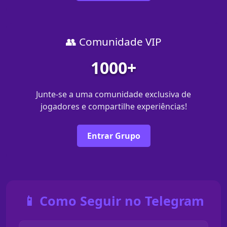
👥 Comunidade VIP
1000+
Junte-se a uma comunidade exclusiva de
jogadores e compartilhe experiências!
Entrar Grupo
📱 Como Seguir no Telegram