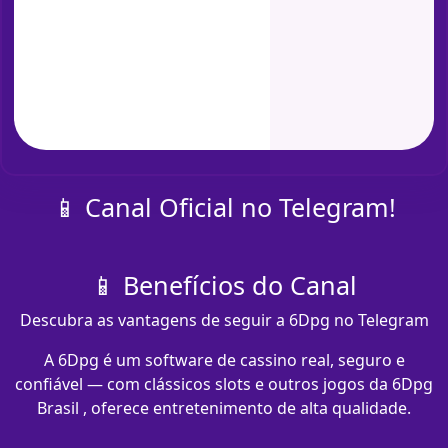
📱 Canal Oficial no Telegram!
📱 Benefícios do Canal
Descubra as vantagens de seguir a 6Dpg no Telegram
A 6Dpg é um software de cassino real, seguro e
confiável — com clássicos slots e outros jogos da 6Dpg
Brasil , oferece entretenimento de alta qualidade.