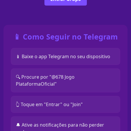
📱 Como Seguir no Telegram
📱 Baixe o app Telegram no seu dispositivo
🔍 Procure por "@678 Jogo
PlataformaOficial"
👆 Toque em "Entrar" ou "Join"
🔔 Ative as notificações para não perder