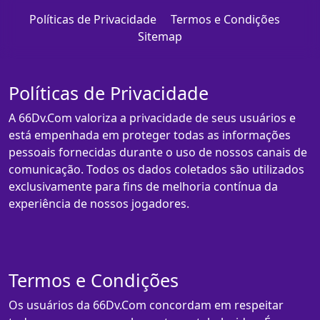
Políticas de Privacidade
Termos e Condições
Sitemap
Políticas de Privacidade
A 66Dv.Com valoriza a privacidade de seus usuários e
está empenhada em proteger todas as informações
pessoais fornecidas durante o uso de nossos canais de
comunicação. Todos os dados coletados são utilizados
exclusivamente para fins de melhoria contínua da
experiência de nossos jogadores.
Termos e Condições
Os usuários da 66Dv.Com concordam em respeitar