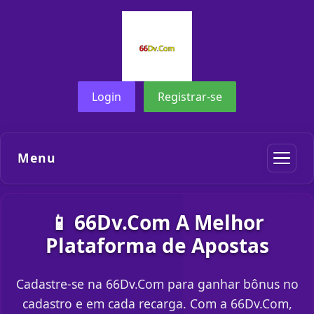
Login
Registrar-se
Menu
📱 66Dv.Com A Melhor
Plataforma de Apostas
Cadastre-se na 66Dv.Com para ganhar bônus no
cadastro e em cada recarga. Com a 66Dv.Com,