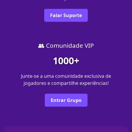
Falar Suporte
👥 Comunidade VIP
1000+
Junte-se a uma comunidade exclusiva de
jogadores e compartilhe experiências!
Entrar Grupo