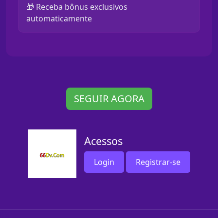
🎁 Receba bônus exclusivos
automaticamente
SEGUIR AGORA
Acessos
Login
Registrar-se