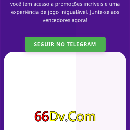
você tem acesso a promoções incríveis e uma
experiência de jogo inigualável. Junte-se aos
vencedores agora!
SEGUIR NO TELEGRAM