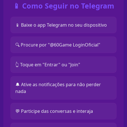
📱 Como Seguir no Telegram
📱 Baixe o app Telegram no seu dispositivo
🔍 Procure por "@60Game LoginOficial"
👆 Toque em "Entrar" ou "Join"
🔔 Ative as notificações para não perder
nada
💬 Participe das conversas e interaja