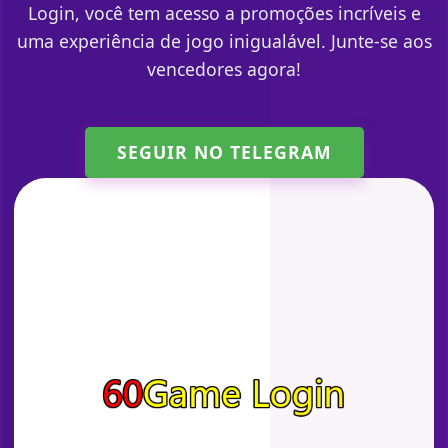
Login, você tem acesso a promoções incríveis e
uma experiência de jogo inigualável. Junte-se aos
vencedores agora!
SEGUIR NO TELEGRAM