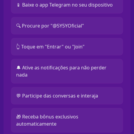
📱 Baixe o app Telegram no seu dispositivo
🔍 Procure por "@5Y5YOficial"
👆 Toque em "Entrar" ou "Join"
🔔 Ative as notificações para não perder
nada
💬 Participe das conversas e interaja
🎁 Receba bônus exclusivos
automaticamente