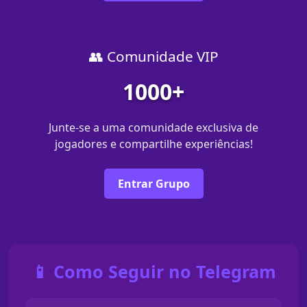
👥 Comunidade VIP
1000+
Junte-se a uma comunidade exclusiva de
jogadores e compartilhe experiências!
Entrar Grupo
📱 Como Seguir no Telegram