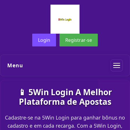
Login
Registrar-se
Menu
📱 5Win Login A Melhor
Plataforma de Apostas
Cadastre-se na 5Win Login para ganhar bônus no
cadastro e em cada recarga. Com a 5Win Login,