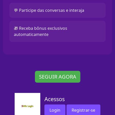
💬 Participe das conversas e interaja
🎁 Receba bônus exclusivos
automaticamente
SEGUIR AGORA
Acessos
Login
Registrar-se