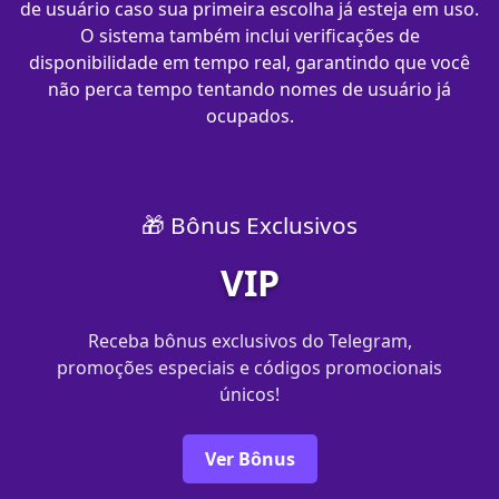
de usuário caso sua primeira escolha já esteja em uso.
O sistema também inclui verificações de
disponibilidade em tempo real, garantindo que você
não perca tempo tentando nomes de usuário já
ocupados.
🎁 Bônus Exclusivos
VIP
Receba bônus exclusivos do Telegram,
promoções especiais e códigos promocionais
únicos!
Ver Bônus