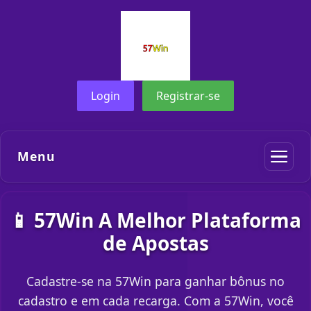
Login
Registrar-se
Menu
📱 57Win A Melhor Plataforma
de Apostas
Cadastre-se na 57Win para ganhar bônus no
cadastro e em cada recarga. Com a 57Win, você