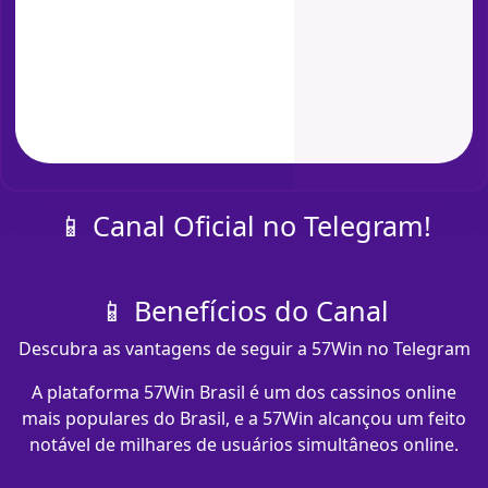
📱 Canal Oficial no Telegram!
📱 Benefícios do Canal
Descubra as vantagens de seguir a 57Win no Telegram
A plataforma 57Win Brasil é um dos cassinos online
mais populares do Brasil, e a 57Win alcançou um feito
notável de milhares de usuários simultâneos online.