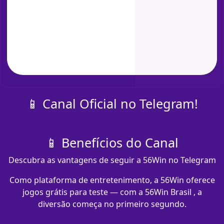
📱 Canal Oficial no Telegram!
📱 Benefícios do Canal
Descubra as vantagens de seguir a 56Win no Telegram
Como plataforma de entretenimento, a 56Win oferece
jogos grátis para teste — com a 56Win Brasil , a
diversão começa no primeiro segundo.