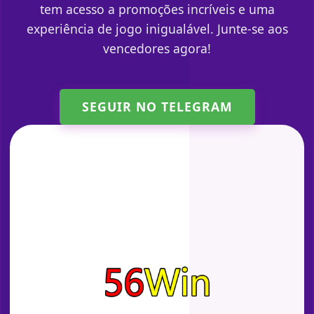
tem acesso a promoções incríveis e uma
experiência de jogo inigualável. Junte-se aos
vencedores agora!
SEGUIR NO TELEGRAM