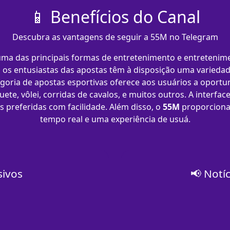
📱 Benefícios do Canal
Descubra as vantagens de seguir a 55M no Telegram
uma das principais formas de entretenimento e entreteni
, os entusiastas das apostas têm à disposição uma varieda
tegoria de apostas esportivas oferece aos usuários a opo
ete, vôlei, corridas de cavalos, e muitos outros. A interfac
preferidas com facilidade. Além disso, o
55M
proporciona 
tempo real e uma experiência de usuá.
sivos
📢 Notí