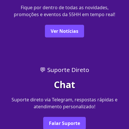
Fique por dentro de todas as novidades,
promoções e eventos da 55HH em tempo real!
Ver Notícias
💬 Suporte Direto
Chat
Suporte direto via Telegram, respostas rápidas e
atendimento personalizado!
Falar Suporte