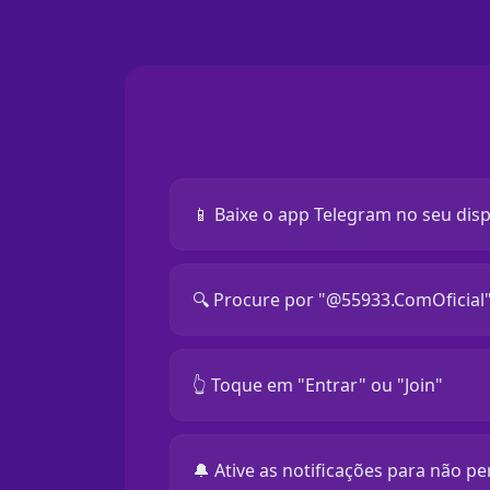
📱 Baixe o app Telegram no seu disp
🔍 Procure por "@55933.ComOficial
👆 Toque em "Entrar" ou "Join"
🔔 Ative as notificações para não p