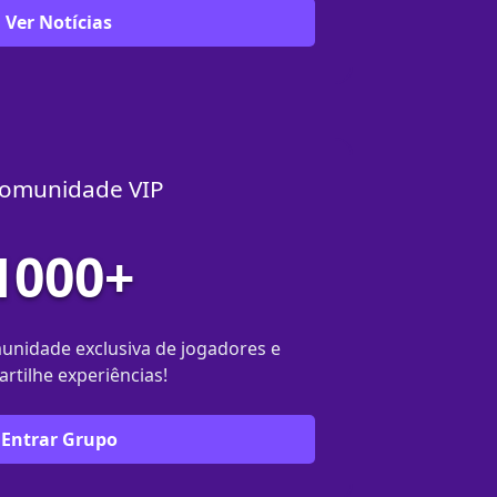
Ver Notícias
Comunidade VIP
1000+
unidade exclusiva de jogadores e
rtilhe experiências!
Entrar Grupo