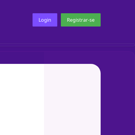
Login
Registrar-se