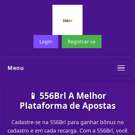
Login
Registrar-se
Menu
📱 556Brl A Melhor
Plataforma de Apostas
Cadastre-se na 556Brl para ganhar bônus no
cadastro e em cada recarga. Com a 556Brl, você