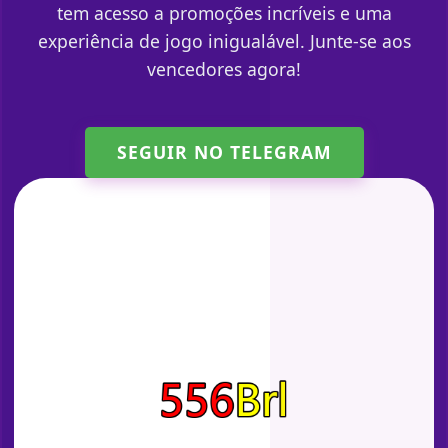
tem acesso a promoções incríveis e uma
experiência de jogo inigualável. Junte-se aos
vencedores agora!
SEGUIR NO TELEGRAM