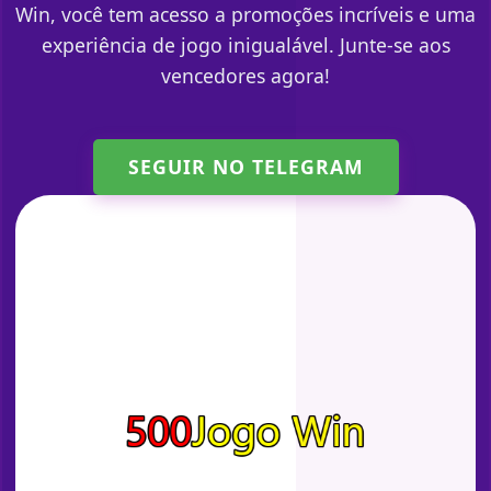
Win, você tem acesso a promoções incríveis e uma
experiência de jogo inigualável. Junte-se aos
vencedores agora!
SEGUIR NO TELEGRAM