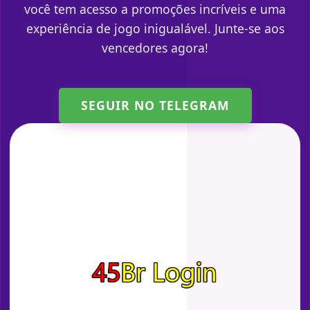
você tem acesso a promoções incríveis e uma
experiência de jogo inigualável. Junte-se aos
vencedores agora!
SEGUIR NO TELEGRAM