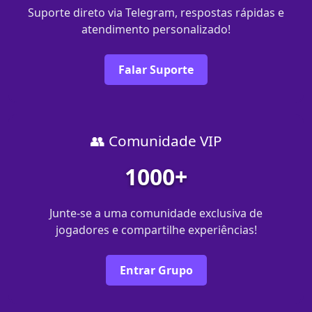
Suporte direto via Telegram, respostas rápidas e
atendimento personalizado!
Falar Suporte
👥 Comunidade VIP
1000+
Junte-se a uma comunidade exclusiva de
jogadores e compartilhe experiências!
Entrar Grupo