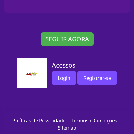
SEGUIR AGORA
Acessos
Login
Registrar-se
Políticas de Privacidade
Termos e Condições
Sitemap