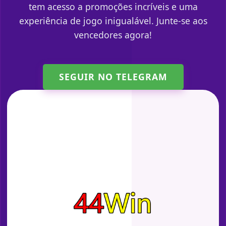
tem acesso a promoções incríveis e uma
experiência de jogo inigualável. Junte-se aos
vencedores agora!
SEGUIR NO TELEGRAM