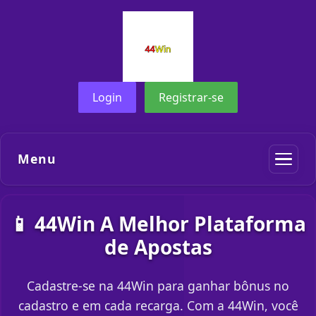
Login
Registrar-se
Menu
📱 44Win A Melhor Plataforma
de Apostas
Cadastre-se na 44Win para ganhar bônus no
cadastro e em cada recarga. Com a 44Win, você