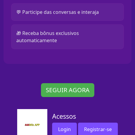
💬 Participe das conversas e interaja
🎁 Receba bônus exclusivos
automaticamente
SEGUIR AGORA
Acessos
Login
Registrar-se