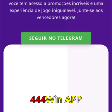
você tem acesso a promoções incríveis e uma
experiência de jogo inigualável. Junte-se aos
vencedores agora!
SEGUIR NO TELEGRAM