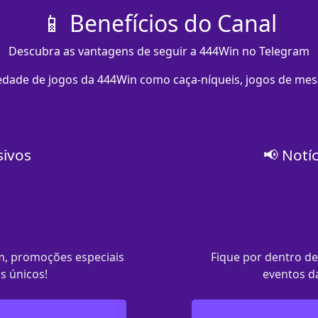
📱 Benefícios do Canal
Descubra as vantagens de seguir a 444Win no Telegram
de de jogos da 444Win como caça-níqueis, jogos de mesa,
sivos
📢 Notí
m, promoções especiais
Fique por dentro d
s únicos!
eventos d