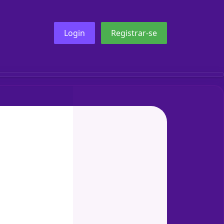
Login
Registrar-se