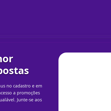
hor
postas
us no cadastro e em
acesso a promoções
ualável. Junte-se aos