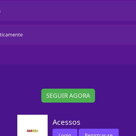
a
aticamente
SEGUIR AGORA
Acessos
Login
Registrar-se