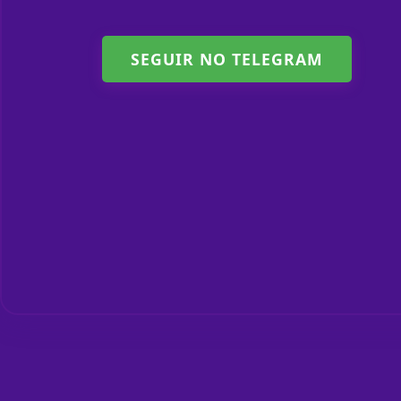
SEGUIR NO TELEGRAM