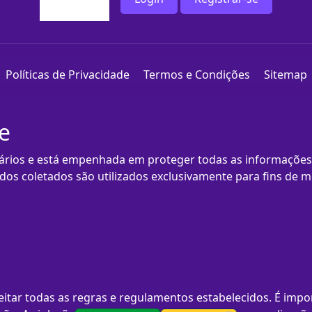
Políticas de Privacidade
Termos e Condições
Sitemap
de
uários e está empenhada em proteger todas as informações
os coletados são utilizados exclusivamente para fins de m
ar todas as regras e regulamentos estabelecidos. É impor