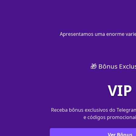
Apresentamos uma enorme varieda
🎁 Bônus Exclu
VIP
Receba bônus exclusivos do Telegra
e códigos promocionai
Ver Bônus