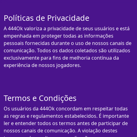
Políticas de Privacidade
A 444Ok valoriza a privacidade de seus usuários e está
empenhada em proteger todas as informações
pessoais fornecidas durante o uso de nossos canais de
comunicação. Todos os dados coletados são utilizados
exclusivamente para fins de melhoria contínua da
experiência de nossos jogadores.
Termos e Condições
Os usuários da 444Ok concordam em respeitar todas
as regras e regulamentos estabelecidos. É importante
ler e entender todos os termos antes de participar de
nossos canais de comunicação. A violação destes