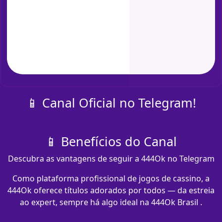
📱 Canal Oficial no Telegram!
📱 Benefícios do Canal
Descubra as vantagens de seguir a 444Ok no Telegram
Como plataforma profissional de jogos de cassino, a
444Ok oferece títulos adorados por todos — da estreia
ao expert, sempre há algo ideal na 444Ok Brasil .