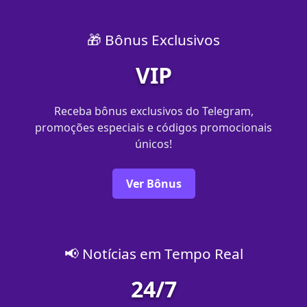
🎁 Bônus Exclusivos
VIP
Receba bônus exclusivos do Telegram,
promoções especiais e códigos promocionais
únicos!
Ver Bônus
📢 Notícias em Tempo Real
24/7