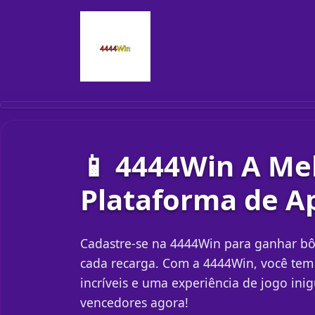
📱 4444Win A Me
Plataforma de A
Cadastre-se na 4444Win para ganhar bô
cada recarga. Com a 4444Win, você tem
incríveis e uma experiência de jogo inig
vencedores agora!