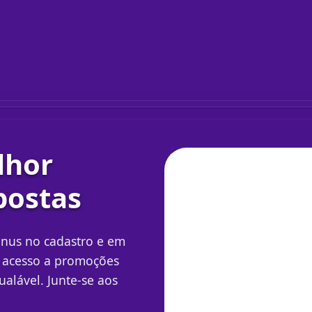
lhor
postas
nus no cadastro e em
 acesso a promoções
ualável. Junte-se aos