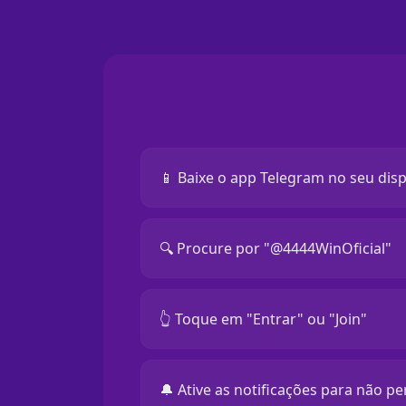
📱 Baixe o app Telegram no seu disp
🔍 Procure por "@4444WinOficial"
👆 Toque em "Entrar" ou "Join"
🔔 Ative as notificações para não p