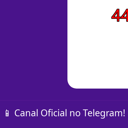
📱 Canal Oficial no Telegram!