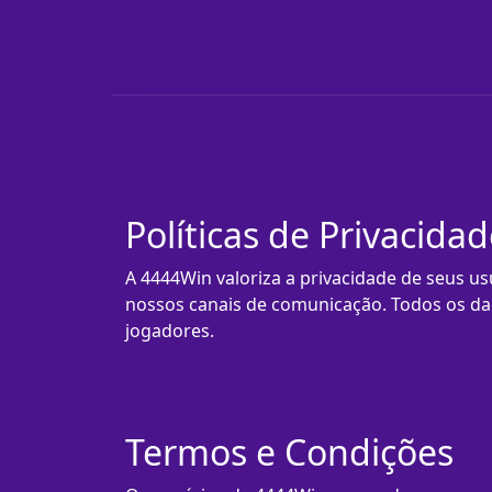
Políticas de Privacida
A 4444Win valoriza a privacidade de seus u
nossos canais de comunicação. Todos os dad
jogadores.
Termos e Condições