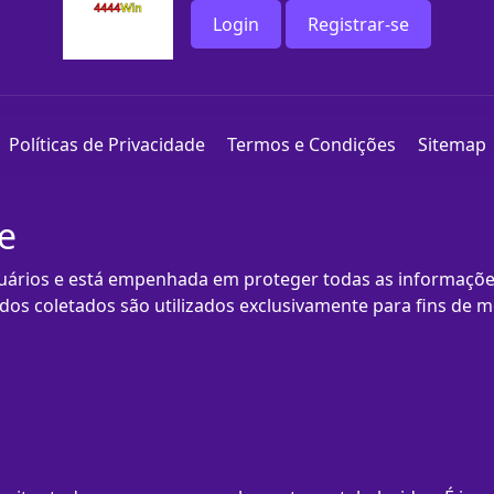
Login
Registrar-se
Políticas de Privacidade
Termos e Condições
Sitemap
de
suários e está empenhada em proteger todas as informaçõe
os coletados são utilizados exclusivamente para fins de m