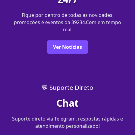
Fique por dentro de todas as novidades,
promoções e eventos da 39234.Com em tempo
real!
Ver Notícias
💬 Suporte Direto
Chat
Suporte direto via Telegram, respostas rápidas e
atendimento personalizado!