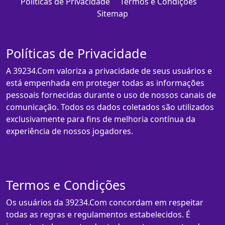
Políticas de Privacidade
Termos e Condições
Sitemap
Políticas de Privacidade
A 39234.Com valoriza a privacidade de seus usuários e
está empenhada em proteger todas as informações
pessoais fornecidas durante o uso de nossos canais de
comunicação. Todos os dados coletados são utilizados
exclusivamente para fins de melhoria contínua da
experiência de nossos jogadores.
Termos e Condições
Os usuários da 39234.Com concordam em respeitar
todas as regras e regulamentos estabelecidos. É