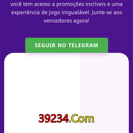
você tem acesso a promoções incríveis e uma
experiência de jogo inigualável. Junte-se aos
vencedores agora!
SEGUIR NO TELEGRAM