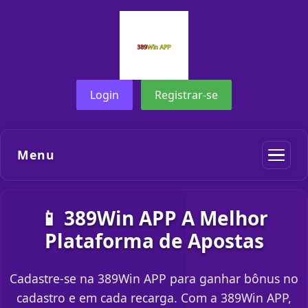
Login
Registrar-se
Menu
📱 389Win APP A Melhor
Plataforma de Apostas
Cadastre-se na 389Win APP para ganhar bônus no
cadastro e em cada recarga. Com a 389Win APP,