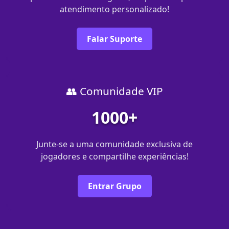
atendimento personalizado!
Falar Suporte
👥 Comunidade VIP
1000+
Junte-se a uma comunidade exclusiva de
jogadores e compartilhe experiências!
Entrar Grupo