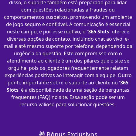
disso, o suporte também está preparado para lidar
com questões relacionadas a fraudes ou
comportamentos suspeitos, promovendo um ambiente
de jogo seguro e confiável. A comunicação é essencial
neste campo, e por esse motivo, o '
365 Slots
' oferece
diversas opções de contato, incluindo chat ao vivo, e-
mail e até mesmo suporte por telefone, dependendo da
urgência da questão. Este compromisso com o
atendimento ao cliente é um dos pilares que o site se
orgulha, pois os jogadores frequentemente relatam
experiências positivas ao interagir com a equipe. Outro
ponto importante sobre o suporte ao cliente no '
365
Slots
' é a disponibilidade de uma seção de perguntas
frequentes (FAQ) no site. Essa seção pode ser um
recurso valioso para solucionar questões .
🎁 Bônus Exclusivos