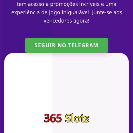
tem acesso a promoções incríveis e uma
experiência de jogo inigualável. Junte-se aos
vencedores agora!
SEGUIR NO TELEGRAM