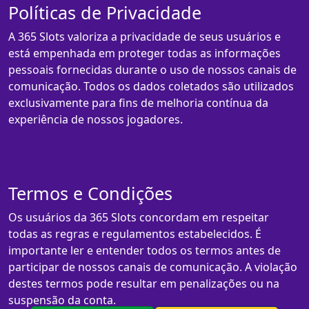
Políticas de Privacidade
A 365 Slots valoriza a privacidade de seus usuários e
está empenhada em proteger todas as informações
pessoais fornecidas durante o uso de nossos canais de
comunicação. Todos os dados coletados são utilizados
exclusivamente para fins de melhoria contínua da
experiência de nossos jogadores.
Termos e Condições
Os usuários da 365 Slots concordam em respeitar
todas as regras e regulamentos estabelecidos. É
importante ler e entender todos os termos antes de
participar de nossos canais de comunicação. A violação
destes termos pode resultar em penalizações ou na
suspensão da conta.