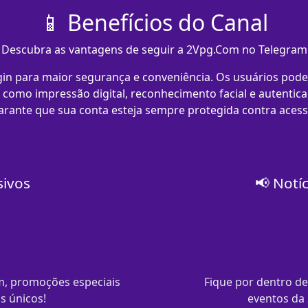
📱 Benefícios do Canal
Descubra as vantagens de seguir a 2Vpg.Com no Telegram
ogin para maior segurança e conveniência. Os usuários pode
como impressão digital, reconhecimento facial e autentic
garante que sua conta esteja sempre protegida contra aces
sivos
📢 Notí
m, promoções especiais
Fique por dentro d
s únicos!
eventos da