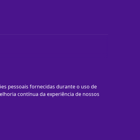
es pessoais fornecidas durante o uso de
elhoria contínua da experiência de nossos