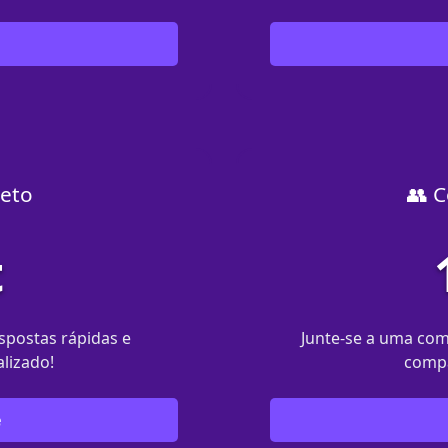
reto
👥 
t
espostas rápidas e
Junte-se a uma com
lizado!
compa
e