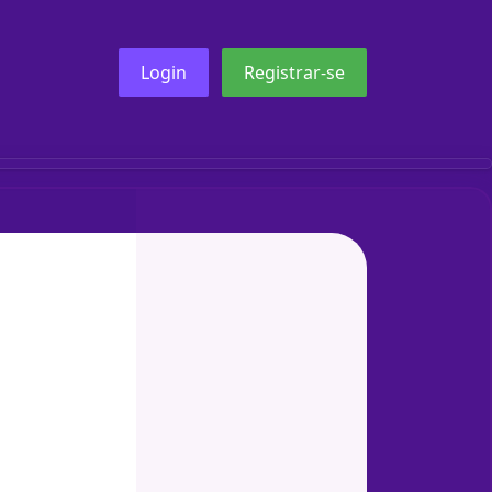
Login
Registrar-se