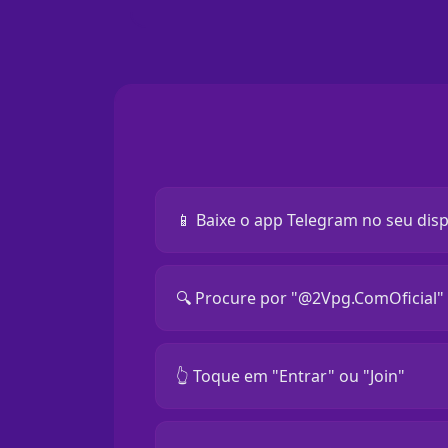
📱 Baixe o app Telegram no seu disp
🔍 Procure por "@2Vpg.ComOficial"
👆 Toque em "Entrar" ou "Join"