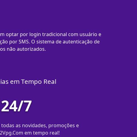
m optar por login tradicional com usuário e
ação por SMS. O sistema de autenticação de
sos não autorizados.
cias em Tempo Real
24/7
e todas as novidades, promoções e
 2Vpg.Com em tempo real!