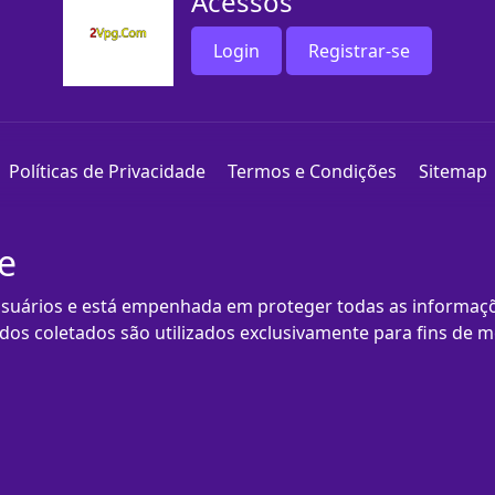
Acessos
Login
Registrar-se
Políticas de Privacidade
Termos e Condições
Sitemap
de
 usuários e está empenhada em proteger todas as informaçõ
os coletados são utilizados exclusivamente para fins de m