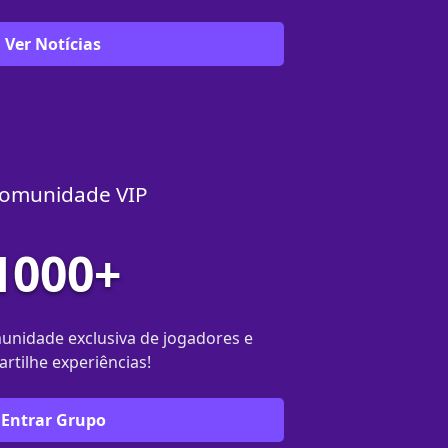
Ver Notícias
Comunidade VIP
1000+
unidade exclusiva de jogadores e
rtilhe experiências!
Entrar Grupo