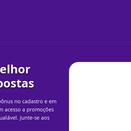
elhor
postas
bônus no cadastro e em
em acesso a promoções
ualável. Junte-se aos