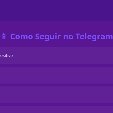
📱 Como Seguir no Telegram
ositivo