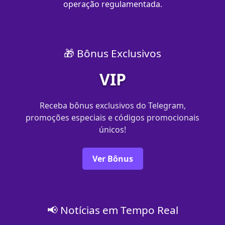
operação regulamentada.
🎁 Bônus Exclusivos
VIP
Receba bônus exclusivos do Telegram,
promoções especiais e códigos promocionais
únicos!
Ver Bônus
📢 Notícias em Tempo Real