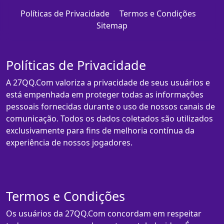
Políticas de Privacidade
Termos e Condições
Sitemap
Políticas de Privacidade
A 27QQ.Com valoriza a privacidade de seus usuários e
está empenhada em proteger todas as informações
pessoais fornecidas durante o uso de nossos canais de
comunicação. Todos os dados coletados são utilizados
exclusivamente para fins de melhoria contínua da
experiência de nossos jogadores.
Termos e Condições
Os usuários da 27QQ.Com concordam em respeitar