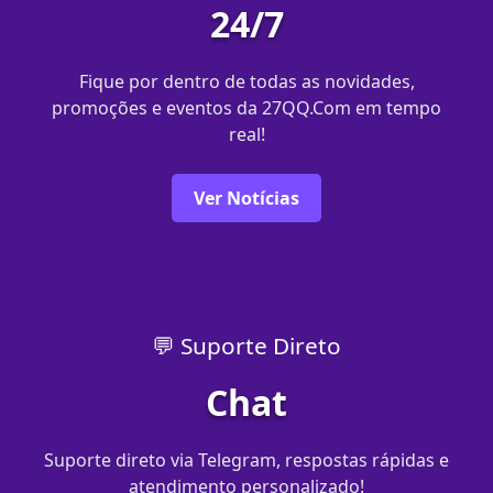
24/7
Fique por dentro de todas as novidades,
promoções e eventos da 27QQ.Com em tempo
real!
Ver Notícias
💬 Suporte Direto
Chat
Suporte direto via Telegram, respostas rápidas e
atendimento personalizado!