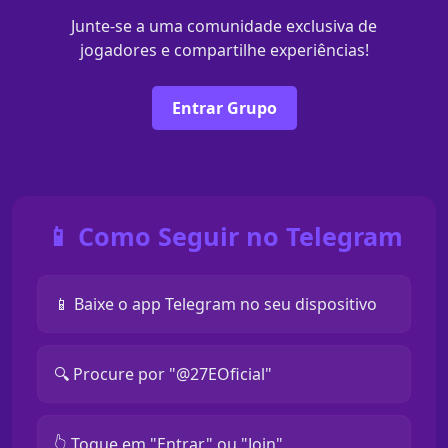
Junte-se a uma comunidade exclusiva de
jogadores e compartilhe experiências!
Entrar Grupo
📱 Como Seguir no Telegram
📱 Baixe o app Telegram no seu dispositivo
🔍 Procure por "@27EOficial"
👆 Toque em "Entrar" ou "Join"