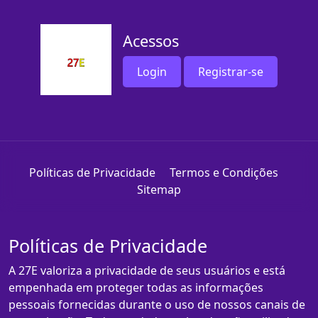
Acessos
Login
Registrar-se
Políticas de Privacidade
Termos e Condições
Sitemap
Políticas de Privacidade
A 27E valoriza a privacidade de seus usuários e está
empenhada em proteger todas as informações
pessoais fornecidas durante o uso de nossos canais de