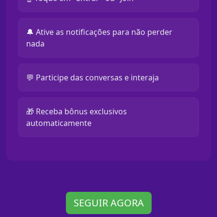
🔔 Ative as notificações para não perder
nada
💬 Participe das conversas e interaja
🎁 Receba bônus exclusivos
automaticamente
SEGUIR AGORA