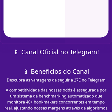
📱 Canal Oficial no Telegram!
📱 Benefícios do Canal
Descubra as vantagens de seguir a 27E no Telegram
A competitividade das nossas odds é assegurada por
um sistema de benchmarking automatizado que
monitora 40+ bookmakers concorrentes em tempo
real, ajustando nossas margens através de algoritmos