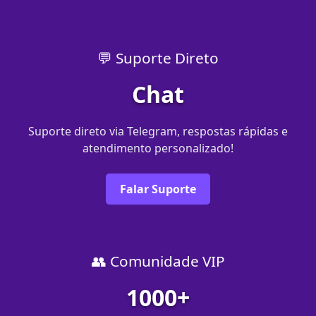
💬 Suporte Direto
Chat
Suporte direto via Telegram, respostas rápidas e
atendimento personalizado!
Falar Suporte
👥 Comunidade VIP
1000+