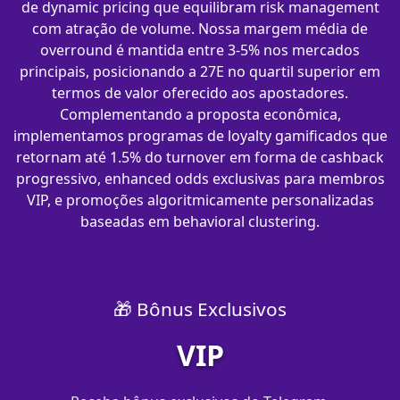
de dynamic pricing que equilibram risk management
com atração de volume. Nossa margem média de
overround é mantida entre 3-5% nos mercados
principais, posicionando a 27E no quartil superior em
termos de valor oferecido aos apostadores.
Complementando a proposta econômica,
implementamos programas de loyalty gamificados que
retornam até 1.5% do turnover em forma de cashback
progressivo, enhanced odds exclusivas para membros
VIP, e promoções algoritmicamente personalizadas
baseadas em behavioral clustering.
🎁 Bônus Exclusivos
VIP