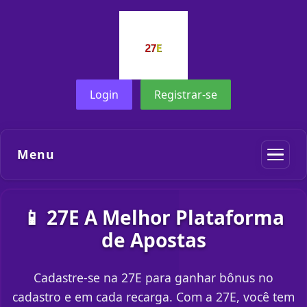
Login
Registrar-se
Menu
📱 27E A Melhor Plataforma
de Apostas
Cadastre-se na 27E para ganhar bônus no
cadastro e em cada recarga. Com a 27E, você tem