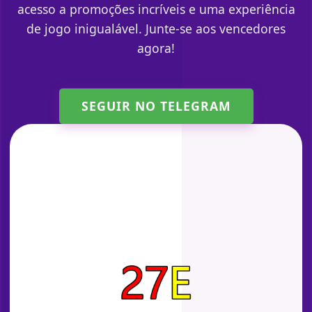
acesso a promoções incríveis e uma experiência
de jogo inigualável. Junte-se aos vencedores
agora!
SEGUIR NO TELEGRAM