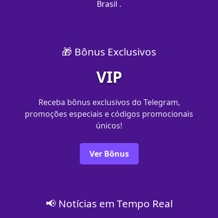
Brasil .
🎁 Bônus Exclusivos
VIP
Receba bônus exclusivos do Telegram,
promoções especiais e códigos promocionais
únicos!
Ver Bônus
📢 Notícias em Tempo Real