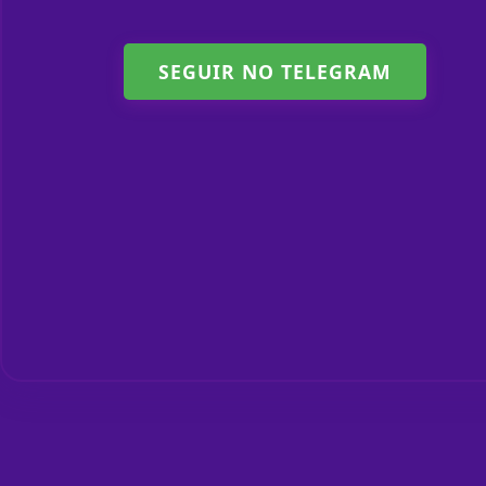
SEGUIR NO TELEGRAM