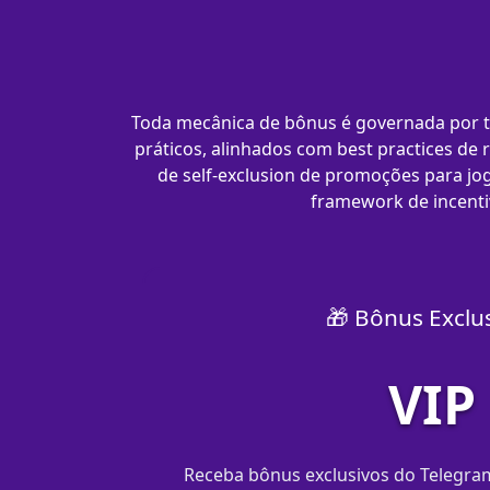
Toda mecânica de bônus é governada por 
práticos, alinhados com best practices d
de self-exclusion de promoções para 
framework de incenti
🎁 Bônus Exclu
VIP
Receba bônus exclusivos do Telegra