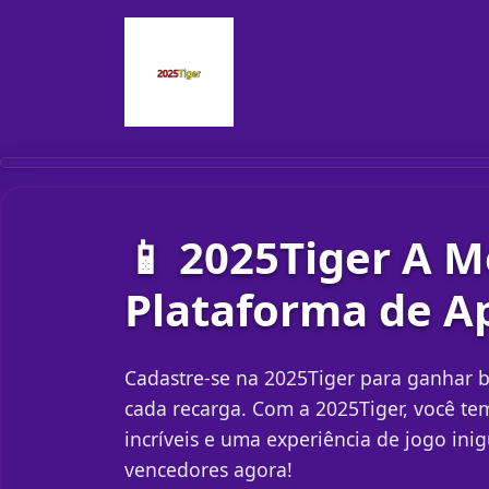
📱 2025Tiger A M
Plataforma de A
Cadastre-se na 2025Tiger para ganhar 
cada recarga. Com a 2025Tiger, você t
incríveis e uma experiência de jogo inig
vencedores agora!