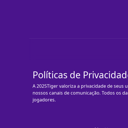
Políticas de Privacida
A 2025Tiger valoriza a privacidade de seus
nossos canais de comunicação. Todos os dad
jogadores.