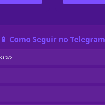
📱 Como Seguir no Telegram
ositivo