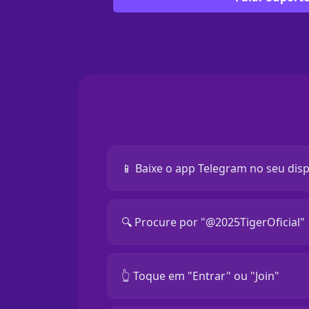
📱 Baixe o app Telegram no seu disp
🔍 Procure por "@2025TigerOficial"
👆 Toque em "Entrar" ou "Join"