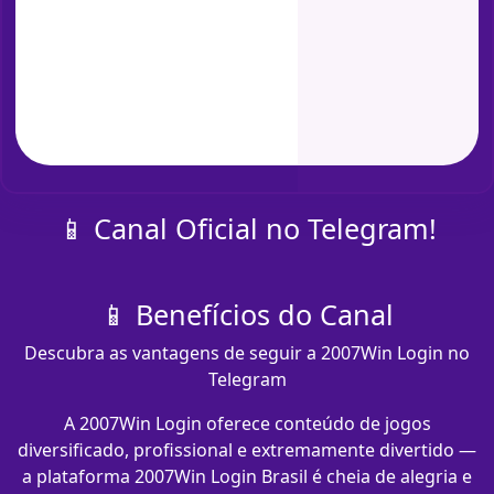
📱 Canal Oficial no Telegram!
📱 Benefícios do Canal
Descubra as vantagens de seguir a 2007Win Login no
Telegram
A 2007Win Login oferece conteúdo de jogos
diversificado, profissional e extremamente divertido —
a plataforma 2007Win Login Brasil é cheia de alegria e