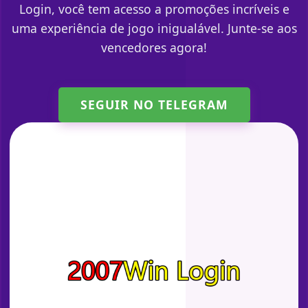
Login, você tem acesso a promoções incríveis e
uma experiência de jogo inigualável. Junte-se aos
vencedores agora!
SEGUIR NO TELEGRAM