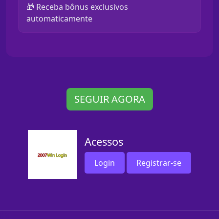
🎁 Receba bônus exclusivos
automaticamente
SEGUIR AGORA
Acessos
Login
Registrar-se