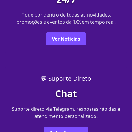
Fique por dentro de todas as novidades,
promoções e eventos da 1XX em tempo real!
Ver Notícias
💬 Suporte Direto
Chat
Suporte direto via Telegram, respostas rápidas e
atendimento personalizado!