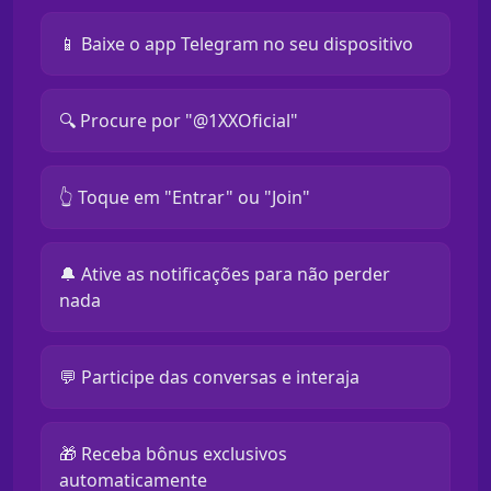
📱 Baixe o app Telegram no seu dispositivo
🔍 Procure por "@1XXOficial"
👆 Toque em "Entrar" ou "Join"
🔔 Ative as notificações para não perder
nada
💬 Participe das conversas e interaja
🎁 Receba bônus exclusivos
automaticamente