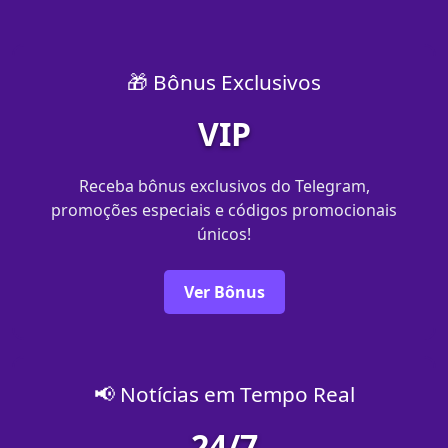
🎁 Bônus Exclusivos
VIP
Receba bônus exclusivos do Telegram,
promoções especiais e códigos promocionais
únicos!
Ver Bônus
📢 Notícias em Tempo Real
24/7