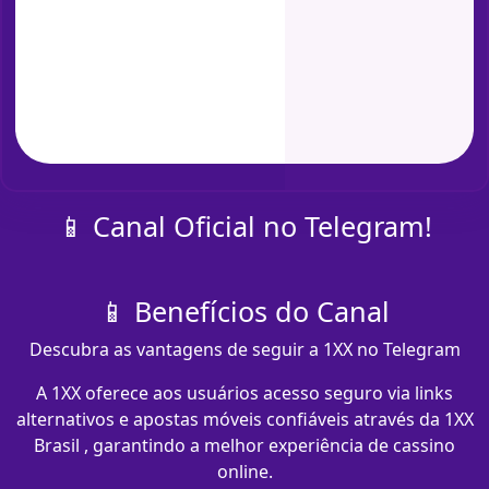
📱 Canal Oficial no Telegram!
📱 Benefícios do Canal
Descubra as vantagens de seguir a 1XX no Telegram
A 1XX oferece aos usuários acesso seguro via links
alternativos e apostas móveis confiáveis através da 1XX
Brasil , garantindo a melhor experiência de cassino
online.