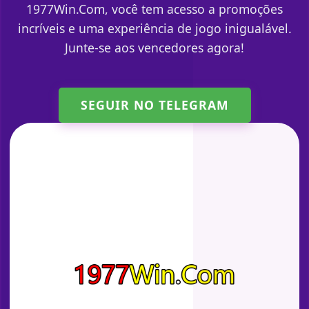
1977Win.Com, você tem acesso a promoções
incríveis e uma experiência de jogo inigualável.
Junte-se aos vencedores agora!
SEGUIR NO TELEGRAM