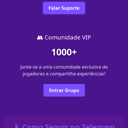
Falar Suporte
👥 Comunidade VIP
1000+
Junte-se a uma comunidade exclusiva de
jogadores e compartilhe experiências!
Entrar Grupo
📱 Como Seguir no Telegram