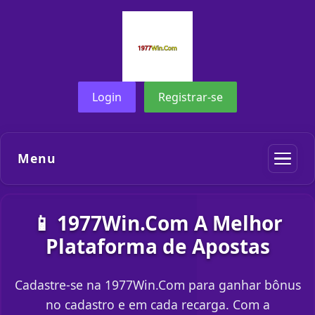
Login
Registrar-se
Menu
📱 1977Win.Com A Melhor
Plataforma de Apostas
Cadastre-se na 1977Win.Com para ganhar bônus
no cadastro e em cada recarga. Com a