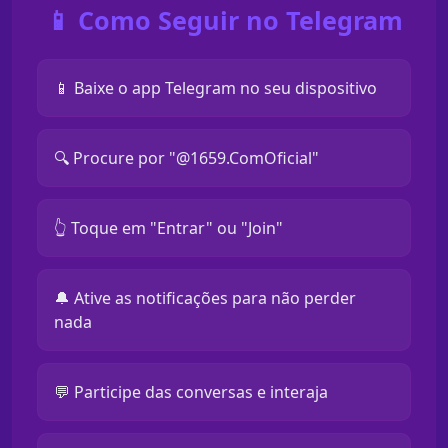
📱 Como Seguir no Telegram
📱 Baixe o app Telegram no seu dispositivo
🔍 Procure por "@1659.ComOficial"
👆 Toque em "Entrar" ou "Join"
🔔 Ative as notificações para não perder
nada
💬 Participe das conversas e interaja