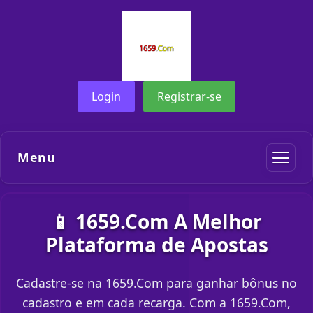
Login
Registrar-se
Menu
📱 1659.Com A Melhor
Plataforma de Apostas
Cadastre-se na 1659.Com para ganhar bônus no
cadastro e em cada recarga. Com a 1659.Com,