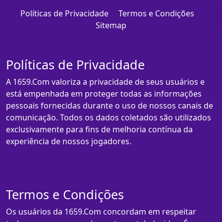
Políticas de Privacidade
Termos e Condições
Sitemap
Políticas de Privacidade
A 1659.Com valoriza a privacidade de seus usuários e
está empenhada em proteger todas as informações
pessoais fornecidas durante o uso de nossos canais de
comunicação. Todos os dados coletados são utilizados
exclusivamente para fins de melhoria contínua da
experiência de nossos jogadores.
Termos e Condições
Os usuários da 1659.Com concordam em respeitar