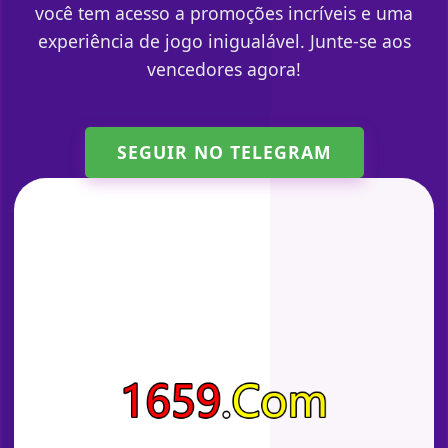
você tem acesso a promoções incríveis e uma
experiência de jogo inigualável. Junte-se aos
vencedores agora!
SEGUIR NO TELEGRAM