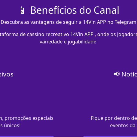
📱 Benefícios do Canal
Descubra as vantagens de seguir a 14Vin APP no Telegram
plataforma de cassino recreativo 14Vin APP , onde os joga
variedade e jogabilidade.
sivos
📢 Notí
m, promoções especiais
Fique por dentro d
s únicos!
eventos da