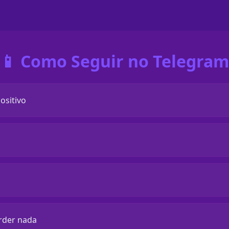
📱 Como Seguir no Telegram
ositivo
erder nada