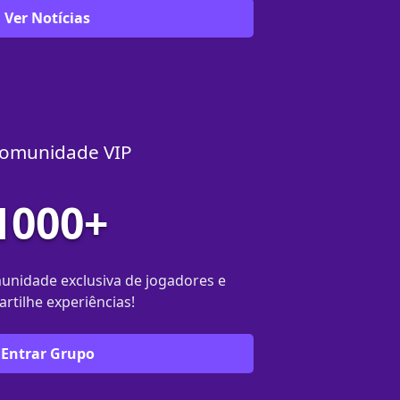
Ver Notícias
Comunidade VIP
1000+
unidade exclusiva de jogadores e
rtilhe experiências!
Entrar Grupo