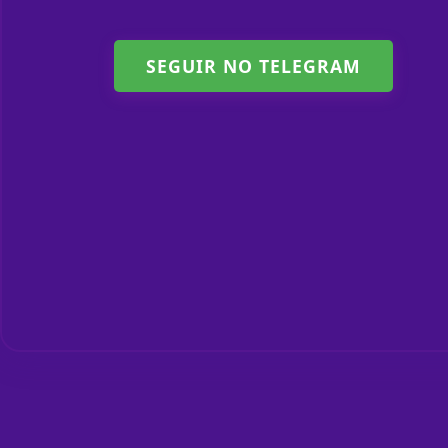
SEGUIR NO TELEGRAM