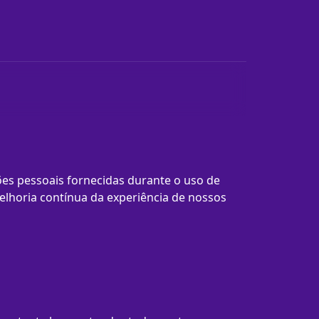
ões pessoais fornecidas durante o uso de
elhoria contínua da experiência de nossos