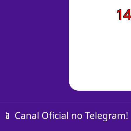
📱 Canal Oficial no Telegram!